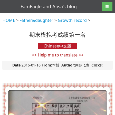
FamEagle and Alisa’s blog
Navig
HOME
>
Father&daughter
>
Growth record
>
期末模拟考成绩第一名
Chinese中文版
>> Help me to translate <<
Date:
2016-01-16
From:
本博
Author:
网际飞鹰
Clicks: