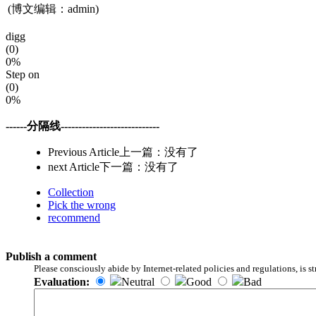
(博文编辑：admin)
digg
(0)
0%
Step on
(0)
0%
------分隔线----------------------------
Previous Article上一篇：没有了
next Article下一篇：没有了
Collection
Pick the wrong
recommend
Publish a comment
Please consciously abide by Internet-related policies and regulations, is s
Evaluation:
Neutral
Good
Bad