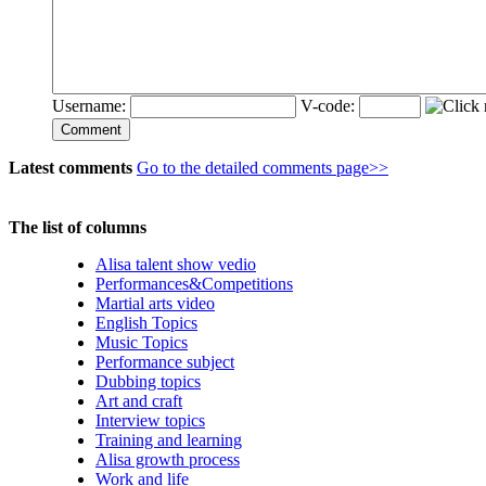
Username:
V-code:
Comment
Latest comments
Go to the detailed comments page>>
The list of columns
Alisa talent show vedio
Performances&Competitions
Martial arts video
English Topics
Music Topics
Performance subject
Dubbing topics
Art and craft
Interview topics
Training and learning
Alisa growth process
Work and life