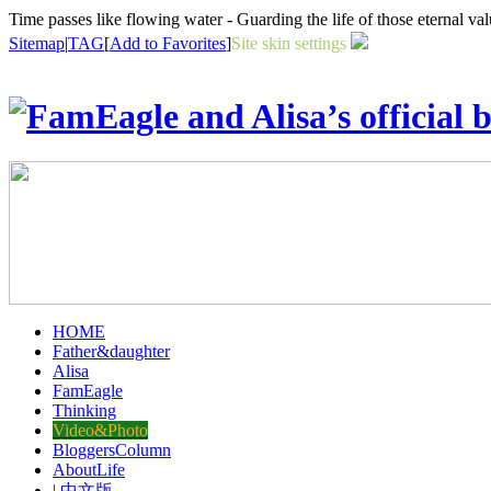
Time passes like flowing water - Guarding the life of those ete
Sitemap
|
TAG
[
Add to Favorites
]
Site skin settings
HOME
Father&daughter
Alisa
FamEagle
Thinking
Video&Photo
BloggersColumn
AboutLife
| 中文版