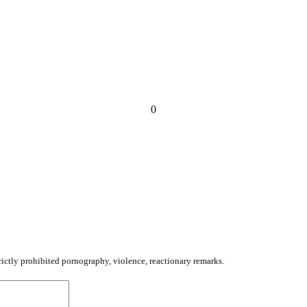
0
trictly prohibited pornography, violence, reactionary remarks.